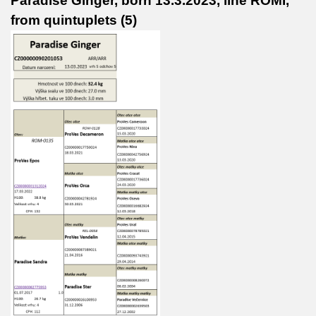
Paradise Ginger, born 13.3.2023, line ROMI,
from quintuplets (5)