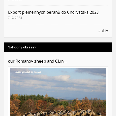
Export plemenných beranů do Chorvatska 2023
7. 9. 2023
archív
Náhodný obrázek
our Romanov sheep and Clun…