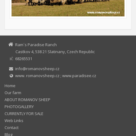
Ram´s Paradise Ranch
Castkov 4, 538 21 Slatinany, Czech Republic
68265531
IČ
info@romanovsheep.cz
www. romanovsheep.cz ; www.paradisee.cz
Home
Our farm
ABOUT ROMANOV SHEEP
PHOTOGALLERY
CURRENTLY FOR SALE
Web Links
Contact
Blog