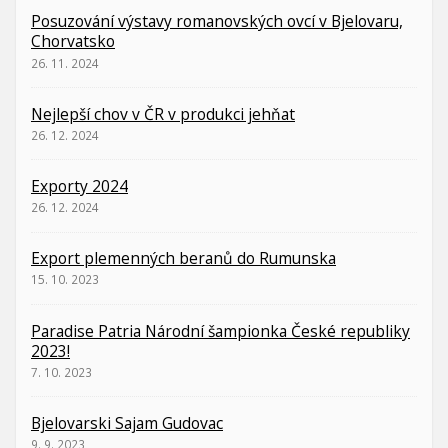
Posuzování výstavy romanovských ovcí v Bjelovaru,
Chorvatsko
26. 11. 2024
Nejlepší chov v ČR v produkci jehňat
26. 12. 2024
Exporty 2024
26. 12. 2024
Export plemenných beranů do Rumunska
15. 10. 2023
Paradise Patria Národní šampionka České republiky
2023!
7. 10. 2023
Bjelovarski Sajam Gudovac
9. 9. 2023