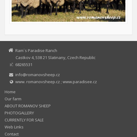
Ram´s Paradise Ranch
Castkov 4, 538 21 Slatinany, Czech Republic
68265531
IČ
info@romanovsheep.cz
www. romanovsheep.cz ; www.paradisee.cz
Home
Our farm
ABOUT ROMANOV SHEEP
PHOTOGALLERY
CURRENTLY FOR SALE
Web Links
Contact