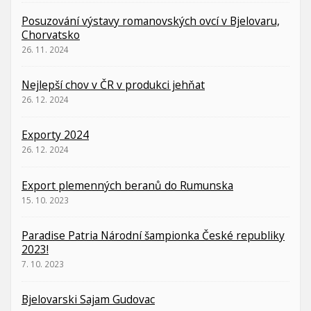
Posuzování výstavy romanovských ovcí v Bjelovaru,
Chorvatsko
26. 11. 2024
Nejlepší chov v ČR v produkci jehňat
26. 12. 2024
Exporty 2024
26. 12. 2024
Export plemenných beranů do Rumunska
15. 10. 2023
Paradise Patria Národní šampionka České republiky
2023!
7. 10. 2023
Bjelovarski Sajam Gudovac