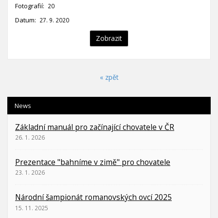
Fotografií:
20
Datum:
27. 9. 2020
Zobrazit
« zpět
News
Základní manuál pro začínající chovatele v ČR
26. 1. 2026
Prezentace "bahníme v zimě" pro chovatele
23. 1. 2026
Národní šampionát romanovských ovcí 2025
15. 11. 2025