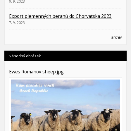
9. 9. 2023
Export plemenných beranů do Chorvatska 2023
7. 9. 2023
archív
Náhodný obrázek
Ewes Romanov sheep.jpg