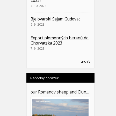
2023!
7. 10. 2023
Bjelovarski Sajam Gudovac
9. 9. 2023
Export plemenných beranů do
Chorvatska 2023
7. 9. 2023
archív
Náhodný obrázek
our Romanov sheep and Clun…