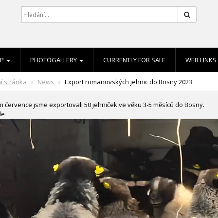
Hledat
EP
PHOTOGALLERY
CURRENTLY FOR SALE
WEB LINKS
í stránka
News
Export romanovských jehnic do Bosny 2023
 července jsme exportovali 50 jehniček ve věku 3-5 měsíců do Bosny.
de