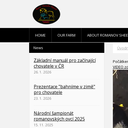
HOME
OUR FARM
ABOUT ROMANOV SHE
News
Úvodn
Základní manuál pro začínající
Počátkem
chovatele v ČR
VIDEO z
26. 1. 2026
Prezentace "bahníme v zimě"
pro chovatele
23. 1. 2026
Národní šampionát
romanovských ovcí 2025
15. 11. 2025