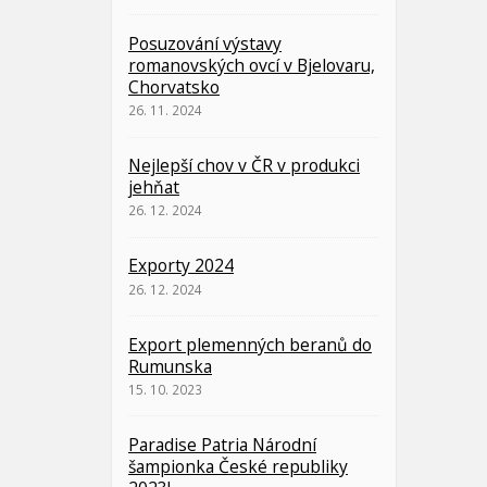
Posuzování výstavy
romanovských ovcí v Bjelovaru,
Chorvatsko
26. 11. 2024
Nejlepší chov v ČR v produkci
jehňat
26. 12. 2024
Exporty 2024
26. 12. 2024
Export plemenných beranů do
Rumunska
15. 10. 2023
Paradise Patria Národní
šampionka České republiky