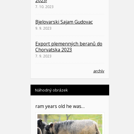
2023!
7. 10. 2023
Bjelovarski Sajam Gudovac
9. 9. 2023
Export plemenných beranů do
Chorvatska 2023
7. 9. 2023
archív
Náhodný obrázek
ram years old he was…