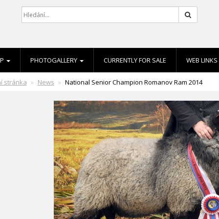
Hledat
EP
PHOTOGALLERY
CURRENTLY FOR SALE
WEB LINKS
í stránka
News
National Senior Champion Romanov Ram 2014