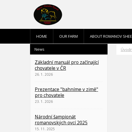
HOME
OUR FARM
ABOUT ROMANOV SHE
News
Úvodn
Základní manuál pro začínající
chovatele v ČR
26. 1. 2026
Prezentace "bahníme v zimě"
pro chovatele
23. 1. 2026
Národní šampionát
romanovských ovcí 2025
15. 11. 2025