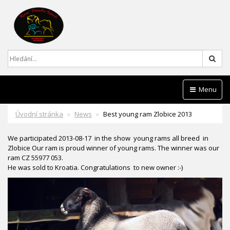
Hled
Menu
Úvodní stránka
News
Best young ram Zlobice 2013
We participated 2013-08-17 in the show young rams all breed in
Zlobice Our ram is proud winner of young rams. The winner was our
ram CZ 55977 053.
He was sold to Kroatia. Congratulations to new owner :-)