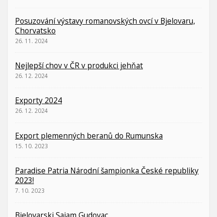
Posuzování výstavy romanovských ovcí v Bjelovaru,
Chorvatsko
26. 11. 2024
Nejlepší chov v ČR v produkci jehňat
26. 12. 2024
Exporty 2024
26. 12. 2024
Export plemenných beranů do Rumunska
15. 10. 2023
Paradise Patria Národní šampionka České republiky
2023!
7. 10. 2023
Bjelovarski Sajam Gudovac