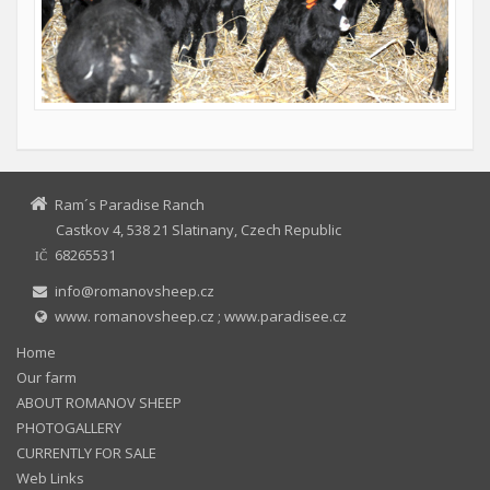
Ram´s Paradise Ranch
Castkov 4, 538 21 Slatinany, Czech Republic
68265531
IČ
info@romanovsheep.cz
www. romanovsheep.cz ; www.paradisee.cz
Home
Our farm
ABOUT ROMANOV SHEEP
PHOTOGALLERY
CURRENTLY FOR SALE
Web Links