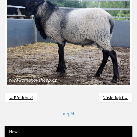
← Předchozí
Následující →
« zpět
News