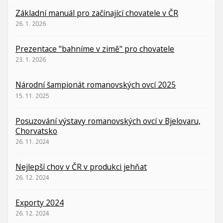
Základní manuál pro začínající chovatele v ČR
26. 1. 2026
Prezentace "bahníme v zimě" pro chovatele
23. 1. 2026
Národní šampionát romanovských ovcí 2025
15. 11. 2025
Posuzování výstavy romanovských ovcí v Bjelovaru,
Chorvatsko
26. 11. 2024
Nejlepší chov v ČR v produkci jehňat
26. 12. 2024
Exporty 2024
26. 12. 2024