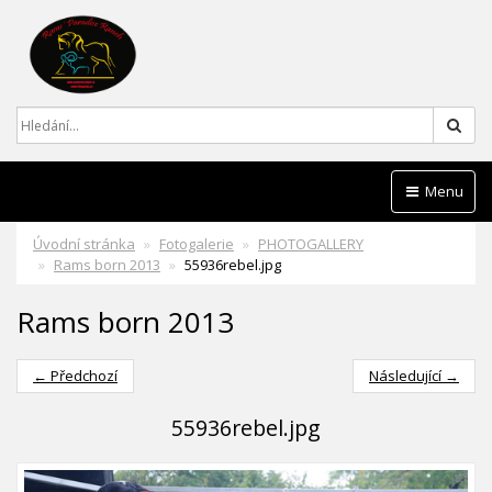
Hled
Menu
Úvodní stránka
Fotogalerie
PHOTOGALLERY
Rams born 2013
55936rebel.jpg
Rams born 2013
← Předchozí
Následující →
55936rebel.jpg