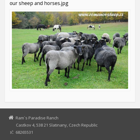
our sheep and horses.jpg
Ram´s Paradise Ranch
Castkov 4, 538 21 Slatinany, Czech Republic
68265531
IČ